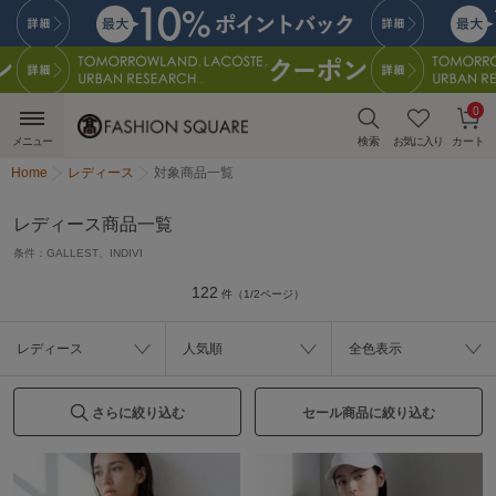
0
メニュー
検索
お気に入り
カート
Home
レディース
対象商品一覧
レディース商品一覧
条件：
GALLEST、INDIVI
122
件（1/2ページ）
レディース
人気順
全色表示
さらに絞り込む
セール商品に絞り込む