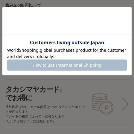
税込5,000円以上で
送料無料
税込5,000円未満で
全国一律715円
返品OK
一部商品を除き、
お届け後7日以内の場合
返品することが可能です
タカシマヤカード
※
でお得に
通常商品は8％、セール商品は1％の
タカシマヤポイン
トが貯まります
※カードの種類によって一部異なります
(リンクは別サイトに移動します)