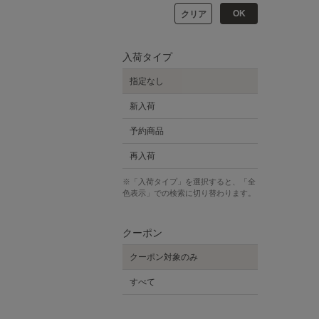
OK
クリア
入荷タイプ
指定なし
新入荷
予約商品
再入荷
※「入荷タイプ」を選択すると、「全
色表示」での検索に切り替わります。
クーポン
クーポン対象のみ
すべて