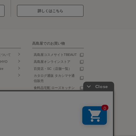
詳しくはこちら
高島屋でのお買い物
について
高島屋コスメサイトTBEAUT
EHYO
高島屋オンラインストア
ze
百貨店・SC（店舗一覧）
カタログ通販 タカシマヤ通
信販売
食料品宅配 ローズキッチン