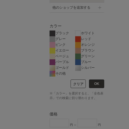
他のショップを追加する
カラー
ブラック
ホワイト
グレー
レッド
ピンク
オレンジ
イエロー
ブラウン
ベージュ
グリーン
パープル
ブルー
ゴールド
シルバー
その他
OK
クリア
※「カラー」を選択すると、「全色表
示」での検索に切り替わります。
価格
円 ～
円