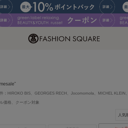
imesale"
件：
HIROKO BIS、GEORGES RECH、Jocomomola、MICHEL KLEIN
ル価格、クーポン対象