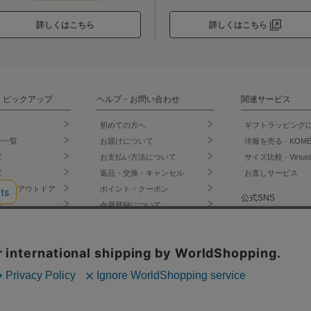
詳しくはこちら
詳しくはこちら
・ピックアップ
ヘルプ・お問い合わせ
関連サービス
初めての方へ
ギフトラッピング
ン一覧
お届けについて
洋服を売る - KOM
ズ
お支払い方法について
サイズ比較 - Virtusi
ズ
返品・交換・キャンセル
お直しサービス
ェア・アウトドア
ポイント・クーポン
公式SNS
店
会員登録について
門店
お問い合わせ
LINE
ー・インナー
よくあるご質問
Instagram
オリジナルショッ
サイトからのお知らせ
X
Facebook