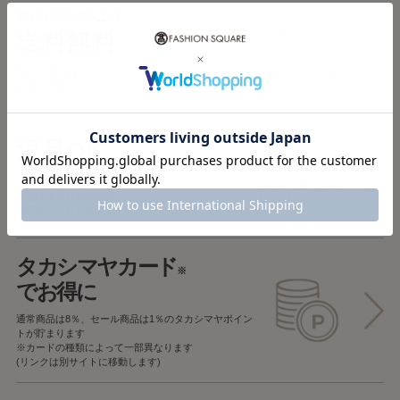
税込5,000円以上で
送料無料
税込5,000円未満で
全国一律715円
返品OK
一部商品を除き、
お届け後7日以内の場合
返品することが可能です
タカシマヤカード
※
でお得に
通常商品は8％、セール商品は1％の
タカシマヤポイン
トが貯まります
※カードの種類によって一部異なります
(リンクは別サイトに移動します)