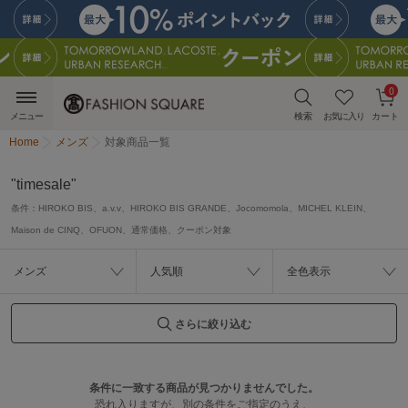
0
メニュー
検索
お気に入り
カート
Home
メンズ
対象商品一覧
"timesale"
条件：
HIROKO BIS、a.v.v、HIROKO BIS GRANDE、Jocomomola、MICHEL KLEIN、
Maison de CINQ、OFUON、通常価格、クーポン対象
メンズ
人気順
全色表示
さらに絞り込む
条件に一致する商品が見つかりませんでした。
恐れ入りますが、別の条件をご指定のうえ、