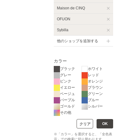
Maison de CINQ
OFUON
Sybilla
他のショップを追加する
カラー
ブラック
ホワイト
グレー
レッド
ピンク
オレンジ
イエロー
ブラウン
ベージュ
グリーン
パープル
ブルー
ゴールド
シルバー
その他
OK
クリア
※「カラー」を選択すると、「全色表
示」での検索に切り替わります。