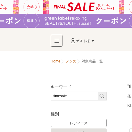
ゲスト様
Home
メンズ
対象商品一覧
"t
キーワード
条
K
性別
レディース