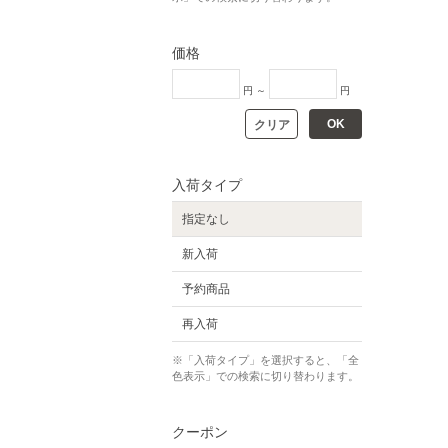
価格
円 ～
円
OK
クリア
入荷タイプ
指定なし
新入荷
予約商品
再入荷
※「入荷タイプ」を選択すると、「全
色表示」での検索に切り替わります。
クーポン