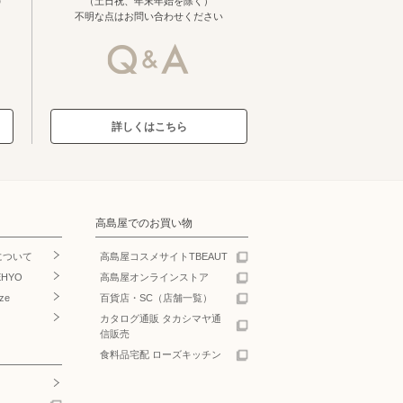
（土日祝、年末年始を除く）
不明な点はお問い合わせください
詳しくはこちら
高島屋でのお買い物
について
高島屋コスメサイトTBEAUT
EHYO
高島屋オンラインストア
ze
百貨店・SC（店舗一覧）
カタログ通販 タカシマヤ通
信販売
食料品宅配 ローズキッチン