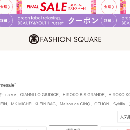
imesale"
件：
a.v.v、GIANNI LO GIUDICE、HIROKO BIS GRANDE、HIROKO 
LEIN、MK MICHEL KLEIN BAG、Maison de CINQ、OFUON、Sy