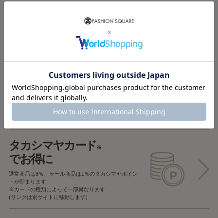
税込5,000円以上で
送料無料
税込5,000円未満で
全国一律715円
返品OK
一部商品を除き、
お届け後7日以内の場合
返品することが可能です
タカシマヤカード
※
でお得に
通常商品は8％、セール商品は1％の
タカシマヤポイン
トが貯まります
※カードの種類によって一部異なります
(リンクは別サイトに移動します)