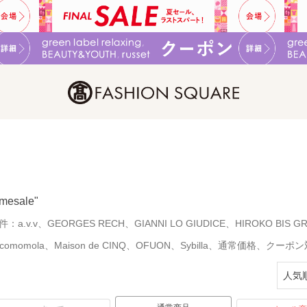
imesale"
件：
a.v.v、GEORGES RECH、GIANNI LO GIUDICE、HIROKO BIS 
ocomomola、Maison de CINQ、OFUON、Sybilla、通常価格、クーポ