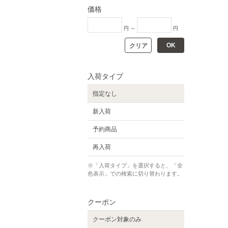
価格
円 ～
円
OK
クリア
入荷タイプ
指定なし
新入荷
予約商品
再入荷
※「入荷タイプ」を選択すると、「全
色表示」での検索に切り替わります。
クーポン
クーポン対象のみ