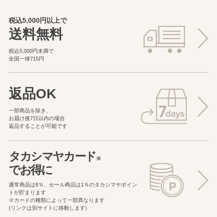
税込5,000円以上で
送料無料
税込5,000円未満で
全国一律715円
返品OK
一部商品を除き、
お届け後7日以内の場合
返品することが可能です
タカシマヤカード
※
でお得に
通常商品は8％、セール商品は1％の
タカシマヤポイン
トが貯まります
※カードの種類によって一部異なります
(リンクは別サイトに移動します)