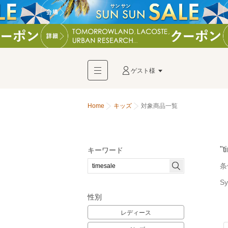
ゲスト様
Home
キッズ
対象商品一覧
"t
キーワード
条
S
性別
レディース