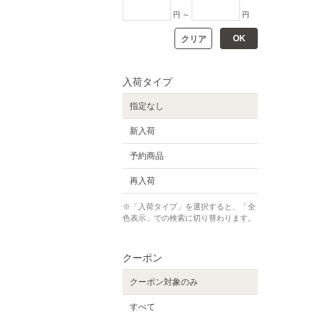
円 ～
円
OK
クリア
入荷タイプ
指定なし
新入荷
予約商品
再入荷
※「入荷タイプ」を選択すると、「全
色表示」での検索に切り替わります。
クーポン
クーポン対象のみ
すべて