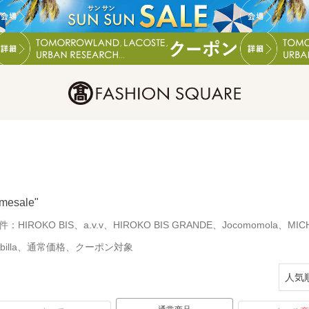
imesale"
件：
HIROKO BIS、a.v.v、HIROKO BIS GRANDE、Jocomomola、MIC
ybilla、通常価格、クーポン対象