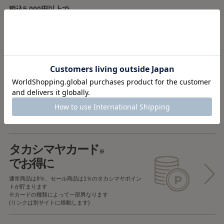
税込5,000円以上で
送料無料
税込5,000円未満で
全国一律715円
返品OK
一部商品を除き、
お届け後7日以内の場合
返品することが可能です
タカシマヤカード
※
でお得に
通常商品は8％、セール商品は1％の
タカシマヤポイン
トが貯まります
※カードの種類によって一部異なります
(リンクは別サイトに移動します)