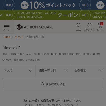
0
メニュー
検索
お気に入り
カート
Home
キッズ
対象商品一覧
"timesale"
条件：
HIROKO BIS、a.v.v、GIANNI LO GIUDICE、HIROKO KOSHINO、MICHEL KLEIN、
OFUON、通常価格、クーポン対象
キッズ
価格が高い順
全色表示
さらに絞り込む
条件に一致する商品が見つかりませんでした。
恐れ入りますが、別の条件をご指定のうえ、