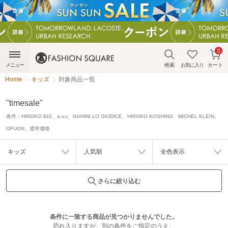
0
メニュー
検索
お気に入り
カート
Home
キッズ
対象商品一覧
"timesale"
条件：
HIROKO BIS、a.v.v、GIANNI LO GIUDICE、HIROKO KOSHINO、MICHEL KLEIN、
OFUON、通常価格
キッズ
人気順
全色表示
さらに絞り込む
条件に一致する商品が見つかりませんでした。
恐れ入りますが、別の条件をご指定のうえ、