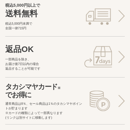
税込5,000円以上で
送料無料
税込5,000円未満で
全国一律715円
返品OK
一部商品を除き、
お届け後7日以内の場合
返品することが可能です
タカシマヤカード
※
でお得に
通常商品は8％、セール商品は1％の
タカシマヤポイン
トが貯まります
※カードの種類によって一部異なります
(リンクは別サイトに移動します)