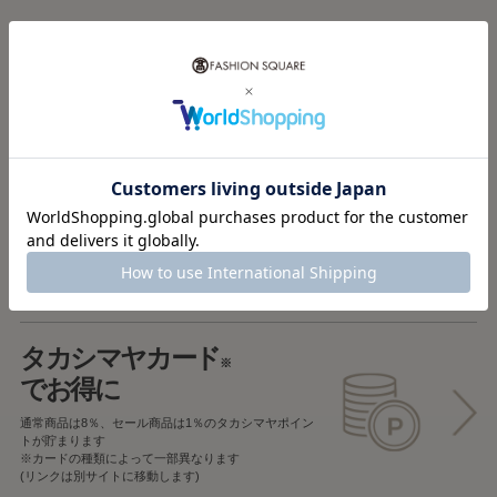
税込5,000円以上で
送料無料
税込5,000円未満で
全国一律715円
返品OK
一部商品を除き、
お届け後7日以内の場合
返品することが可能です
タカシマヤカード
※
でお得に
通常商品は8％、セール商品は1％の
タカシマヤポイン
トが貯まります
※カードの種類によって一部異なります
(リンクは別サイトに移動します)