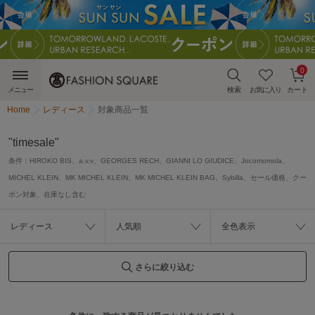
0
メニュー
検索
お気に入り
カート
Home
レディース
対象商品一覧
"timesale"
条件：
HIROKO BIS、a.v.v、GEORGES RECH、GIANNI LO GIUDICE、Jocomomola、
MICHEL KLEIN、MK MICHEL KLEIN、MK MICHEL KLEIN BAG、Sybilla、セール価格、クー
ポン対象、在庫なし含む
レディース
人気順
全色表示
さらに絞り込む