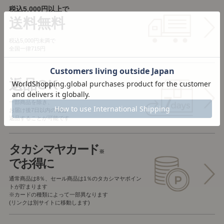
税込5,000円以上で
送料無料
税込5,000円未満で
全国一律715円
返品OK
一部商品を除き、
お届け後7日以内の場合
返品することが可能です
タカシマヤカード
※
でお得に
通常商品は8％、セール商品は1％の
タカシマヤポイン
トが貯まります
※カードの種類によって一部異なります
(リンクは別サイトに移動します)