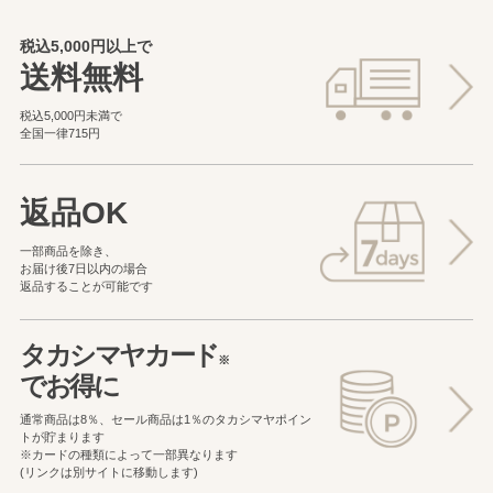
税込5,000円以上で
送料無料
税込5,000円未満で
全国一律715円
返品OK
一部商品を除き、
お届け後7日以内の場合
返品することが可能です
タカシマヤカード
※
でお得に
通常商品は8％、セール商品は1％の
タカシマヤポイン
トが貯まります
※カードの種類によって一部異なります
(リンクは別サイトに移動します)