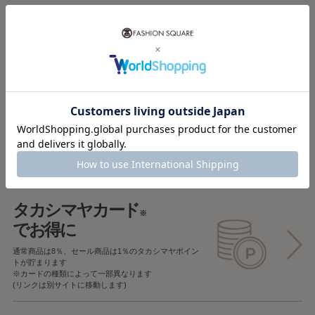
税込5,000円以上で
送料無料
税込5,000円未満で
全国一律715円
返品OK
一部商品を除き、
お届け後7日以内の場合
返品することが可能です
タカシマヤカード
※
でお得に
通常商品は8％、セール商品は1％の
タカシマヤポイン
トが貯まります
※カードの種類によって一部異なります
(リンクは別サイトに移動します)