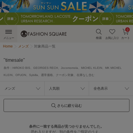
0
メニュー
検索
お気に入り
カート
Home
メンズ
対象商品一覧
"timesale"
条件：
HIROKO BIS、GEORGES RECH、Jocomomola、MICHEL KLEIN、MK MICHEL
KLEIN、OFUON、Sybilla、通常価格、クーポン対象、在庫なし含む
メンズ
人気順
全色表示
さらに絞り込む
条件に一致する商品が見つかりませんでした。
恐れ入りますが、別の条件をご指定のうえ、