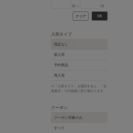
円 ～
円
OK
クリア
入荷タイプ
指定なし
新入荷
予約商品
再入荷
※「入荷タイプ」を選択すると、「全
色表示」での検索に切り替わります。
クーポン
クーポン対象のみ
すべて