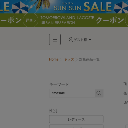
ゲスト様
Home
キッズ
対象商品一覧
"t
キーワード
条
B
性別
レディース