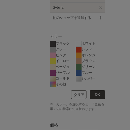
Sybilla
他のショップを追加する
カラー
ブラック
ホワイト
グレー
レッド
ピンク
オレンジ
イエロー
ブラウン
ベージュ
グリーン
パープル
ブルー
ゴールド
シルバー
その他
OK
クリア
※「カラー」を選択すると、「全色表
示」での検索に切り替わります。
価格