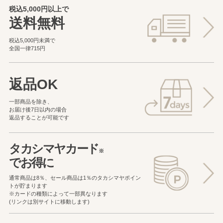
税込5,000円以上で
送料無料
税込5,000円未満で
全国一律715円
返品OK
一部商品を除き、
お届け後7日以内の場合
返品することが可能です
タカシマヤカード
※
でお得に
通常商品は8％、セール商品は1％の
タカシマヤポイン
トが貯まります
※カードの種類によって一部異なります
(リンクは別サイトに移動します)