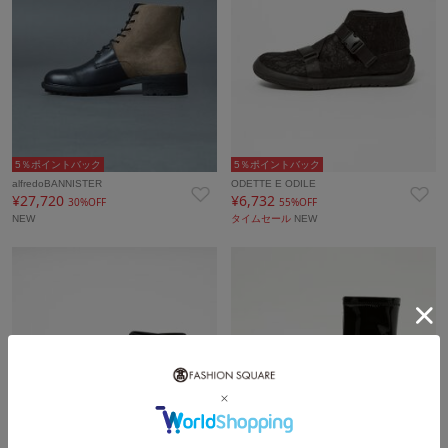
5％ポイントバック
5％ポイントバック
alfredoBANNISTER
ODETTE E ODILE
¥27,720
¥6,732
30%OFF
55%OFF
NEW
タイムセール
NEW