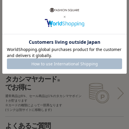
送料無料
税込5,000円未満で
全国一律715円
返品OK
一部商品を除き、
お届け後7日以内の場合
返品することが可能です
タカシマヤカード
※
でお得に
通常商品は8％、セール商品は1％の
タカシマヤポイン
トが貯まります
※カードの種類によって一部異なります
(リンクは別サイトに移動します)
よくあるご質問