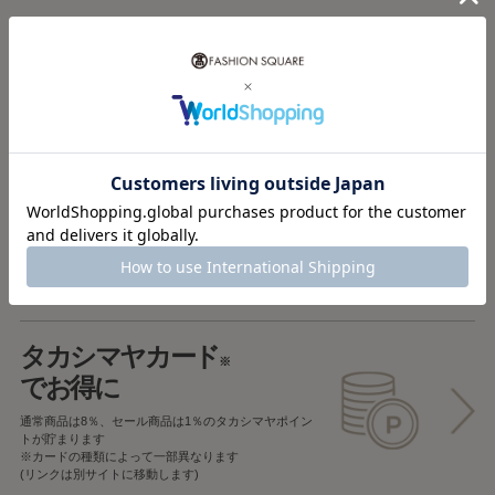
税込5,000円以上で
送料無料
税込5,000円未満で
全国一律715円
返品OK
一部商品を除き、
お届け後7日以内の場合
返品することが可能です
タカシマヤカード
※
でお得に
通常商品は8％、セール商品は1％の
タカシマヤポイン
トが貯まります
※カードの種類によって一部異なります
(リンクは別サイトに移動します)