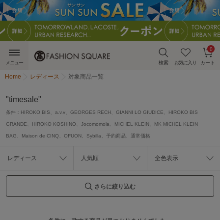
0
メニュー
検索
お気に入り
カート
Home
レディース
対象商品一覧
"timesale"
条件：
HIROKO BIS、a.v.v、GEORGES RECH、GIANNI LO GIUDICE、HIROKO BIS
GRANDE、HIROKO KOSHINO、Jocomomola、MICHEL KLEIN、MK MICHEL KLEIN
BAG、Maison de CINQ、OFUON、Sybilla、予約商品、通常価格
レディース
人気順
全色表示
さらに絞り込む