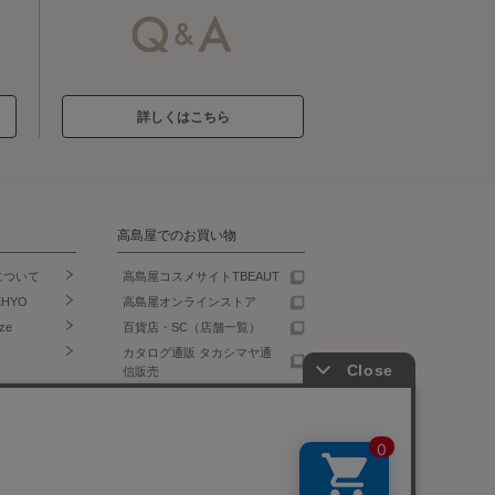
詳しくはこちら
高島屋でのお買い物
について
高島屋コスメサイトTBEAUT
EHYO
高島屋オンラインストア
ze
百貨店・SC（店舗一覧）
カタログ通販 タカシマヤ通
信販売
食料品宅配 ローズキッチン