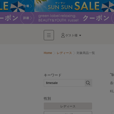
ゲスト様
Home
レディース
対象商品一覧
"t
キーワード
条
K
性別
レディース