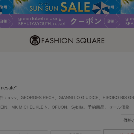
imesale"
件：
a.v.v、GEORGES RECH、GIANNI LO GIUDICE、HIROKO BIS 
LEIN、MK MICHEL KLEIN、OFUON、Sybilla、予約商品、セール価格