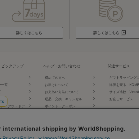
詳しくはこちら
詳しくはこちら
・ピックアップ
ヘルプ・お問い合わせ
関連サービス
初めての方へ
ギフトラッピング
ン一覧
お届けについて
洋服を売る - KOM
ズ
お支払い方法について
サイズ比較 - Virtusi
ズ
返品・交換・キャンセル
お直しサービス
ェア・アウトドア
ポイント・クーポン
公式SNS
店
会員登録について
門店
お問い合わせ
LINE
ー・インナー
よくあるご質問
Instagram
オリジナルショッ
サイトからのお知らせ
X