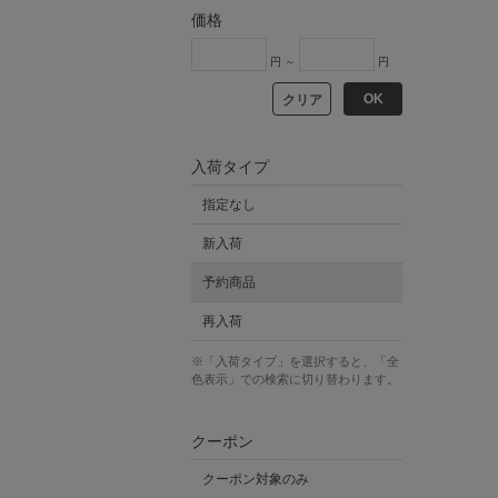
価格
円 ～
円
OK
クリア
入荷タイプ
指定なし
新入荷
予約商品
再入荷
※「入荷タイプ」を選択すると、「全
色表示」での検索に切り替わります。
クーポン
クーポン対象のみ