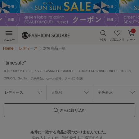
0
メニュー
検索
お気に入り
カート
Home
レディース
対象商品一覧
"timesale"
条件：
HIROKO BIS、a.v.v、GIANNI LO GIUDICE、HIROKO KOSHINO、MICHEL KLEIN、
OFUON、Sybilla、予約商品、セール価格、クーポン対象
レディース
人気順
全色表示
さらに絞り込む
条件に一致する商品が見つかりませんでした。
恐れ入りますが、別の条件をご指定のうえ、