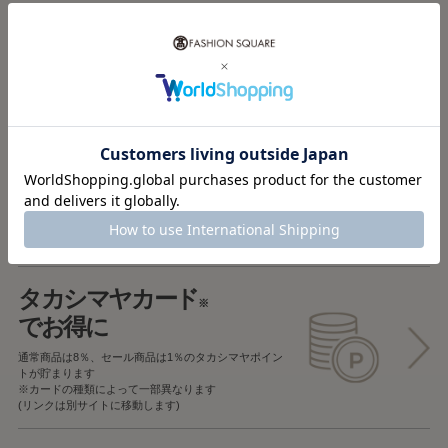
税込5,000円以上で
送料無料
税込5,000円未満で
全国一律715円
返品OK
一部商品を除き、
お届け後7日以内の場合
返品することが可能です
タカシマヤカード
※
でお得に
通常商品は8％、セール商品は1％の
タカシマヤポイン
トが貯まります
※カードの種類によって一部異なります
(リンクは別サイトに移動します)