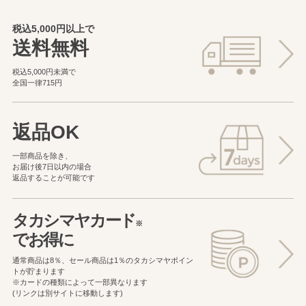
税込5,000円以上で
送料無料
税込5,000円未満で
全国一律715円
返品OK
一部商品を除き、
お届け後7日以内の場合
返品することが可能です
タカシマヤカード
※
でお得に
通常商品は8％、セール商品は1％の
タカシマヤポイン
トが貯まります
※カードの種類によって一部異なります
(リンクは別サイトに移動します)