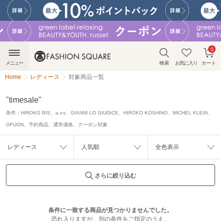
0
メニュー
検索
お気に入り
カート
Home
レディース
対象商品一覧
"timesale"
条件：
HIROKO BIS、a.v.v、GIANNI LO GIUDICE、HIROKO KOSHINO、MICHEL KLEIN、
OFUON、予約商品、通常価格、クーポン対象
レディース
人気順
全色表示
さらに絞り込む
条件に一致する商品が見つかりませんでした。
恐れ入りますが、別の条件をご指定のうえ、