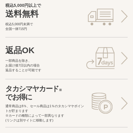
税込5,000円以上で
送料無料
税込5,000円未満で
全国一律715円
返品OK
一部商品を除き、
お届け後7日以内の場合
返品することが可能です
タカシマヤカード
※
でお得に
通常商品は8％、セール商品は1％の
タカシマヤポイン
トが貯まります
※カードの種類によって一部異なります
(リンクは別サイトに移動します)