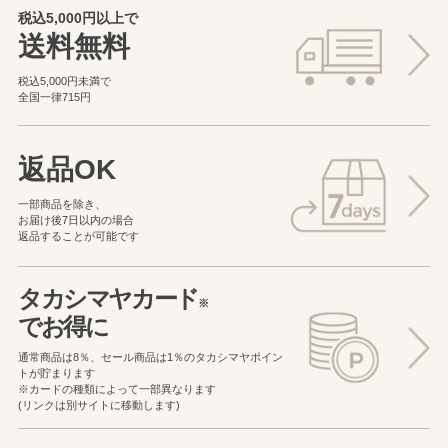
税込5,000円以上で
送料無料
税込5,000円未満で
全国一律715円
返品OK
一部商品を除き、
お届け後7日以内の場合
返品することが可能です
タカシマヤカード
※
でお得に
通常商品は8％、セール商品は1％の
タカシマヤポイン
トが貯まります
※カードの種類によって一部異なります
(リンクは別サイトに移動します)