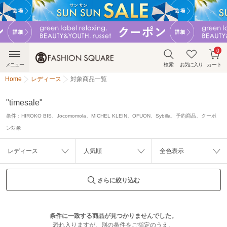
0
メニュー
検索
お気に入り
カート
Home
レディース
対象商品一覧
"timesale"
条件：
HIROKO BIS、Jocomomola、MICHEL KLEIN、OFUON、Sybilla、予約商品、クーポ
ン対象
レディース
人気順
全色表示
さらに絞り込む
条件に一致する商品が見つかりませんでした。
恐れ入りますが、別の条件をご指定のうえ、