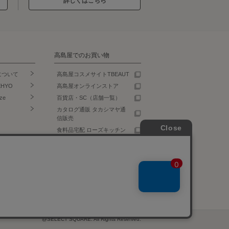
詳しくはこちら
高島屋でのお買い物
について
高島屋コスメサイトTBEAUT
EHYO
高島屋オンラインストア
ze
百貨店・SC（店舗一覧）
カタログ通販 タカシマヤ通
信販売
食料品宅配 ローズキッチン
@SELECT SQUARE. All Rights Reserved.