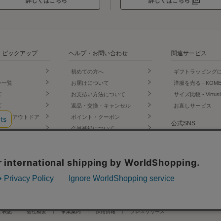
詳しくはこちら
詳しくはこちら
・ピックアップ
ヘルプ・お問い合わせ
関連サービス
初めての方へ
ギフトラッピング
ン一覧
お届けについて
洋服を売る - KOM
ズ
お支払い方法について
サイズ比較 - Virtusi
ズ
返品・交換・キャンセル
お直しサービス
ェア・アウトドア
ポイント・クーポン
公式SNS
店
会員登録について
門店
お問い合わせ
LINE
ー・インナー
よくあるご質問
Instagram
オリジナルショッ
サイトからのお知らせ
X
Facebook
く表記
会社概要
事業案内
採用情報
プレスリリース