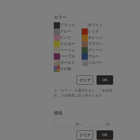
カラー
ブラック
ホワイト
グレー
レッド
ピンク
オレンジ
イエロー
ブラウン
ベージュ
グリーン
パープル
ブルー
ゴールド
シルバー
その他
OK
クリア
※「カラー」を選択すると、「全色表
示」での検索に切り替わります。
価格
円 ～
円
OK
クリア