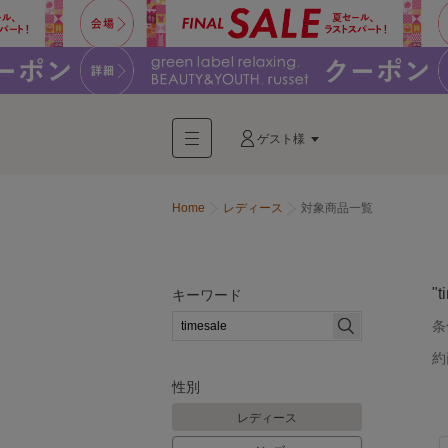
ゲスト様
Home
レディース
対象商品一覧
"t
キーワード
条
約
性別
レディース