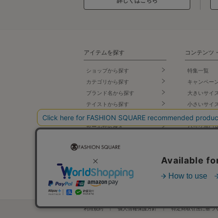
詳しくはこちら
アイテムを探す
コンテンツ
ショップから探す
特集一覧
カテゴリから探す
キャンペー
ブランド名
から探す
大きいサイ
テイストから探す
小さいサイ
コーデから探す
スポーツウ
セールから探す
バッグ専門
ランキング
シューズ専
新着商品
ランジェリ
先行予約商品
タカシマヤ
プ
再入荷商品
利用規約
個人情報保護方針
特定商取引法に基づ