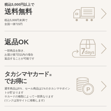
税込5,000円以上で
送料無料
税込5,000円未満で
全国一律715円
返品OK
一部商品を除き、
お届け後7日以内の場合
返品することが可能です
タカシマヤカード
※
でお得に
通常商品は8％、セール商品は1％の
タカシマヤポイン
トが貯まります
※カードの種類によって一部異なります
(リンクは別サイトに移動します)