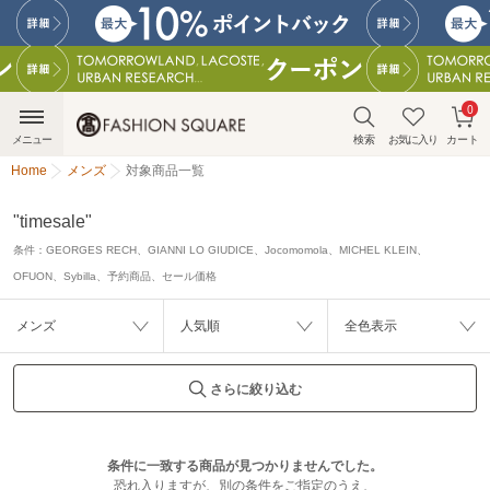
0
メニュー
検索
お気に入り
カート
Home
メンズ
対象商品一覧
"timesale"
条件：
GEORGES RECH、GIANNI LO GIUDICE、Jocomomola、MICHEL KLEIN、
OFUON、Sybilla、予約商品、セール価格
メンズ
人気順
全色表示
さらに絞り込む
条件に一致する商品が見つかりませんでした。
恐れ入りますが、別の条件をご指定のうえ、