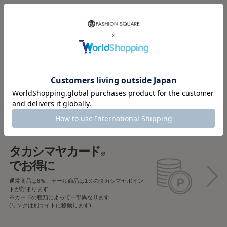
税込5,000円以上で
送料無料
税込5,000円未満で
全国一律715円
返品OK
一部商品を除き、
お届け後7日以内の場合
返品することが可能です
タカシマヤカード
※
でお得に
通常商品は8％、セール商品は1％の
タカシマヤポイン
トが貯まります
※カードの種類によって一部異なります
(リンクは別サイトに移動します)