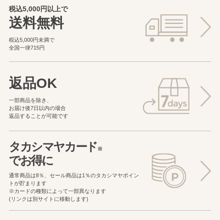
税込5,000円以上で
送料無料
税込5,000円未満で
全国一律715円
返品OK
一部商品を除き、
お届け後7日以内の場合
返品することが可能です
タカシマヤカード
※
でお得に
通常商品は8％、セール商品は1％の
タカシマヤポイン
トが貯まります
※カードの種類によって一部異なります
(リンクは別サイトに移動します)