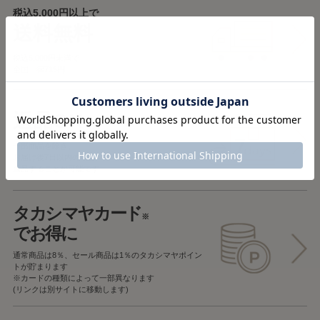
税込5,000円以上で
送料無料
税込5,000円未満で
全国一律715円
返品OK
一部商品を除き、
お届け後7日以内の場合
返品することが可能です
タカシマヤカード
※
でお得に
通常商品は8％、セール商品は1％の
タカシマヤポイン
トが貯まります
※カードの種類によって一部異なります
(リンクは別サイトに移動します)