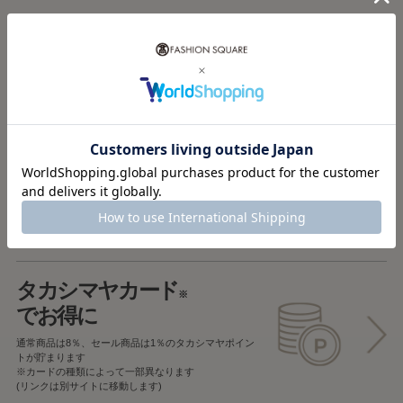
税込5,000円以上で
送料無料
税込5,000円未満で
全国一律715円
返品OK
一部商品を除き、
お届け後7日以内の場合
返品することが可能です
タカシマヤカード
※
でお得に
通常商品は8％、セール商品は1％の
タカシマヤポイン
トが貯まります
※カードの種類によって一部異なります
(リンクは別サイトに移動します)