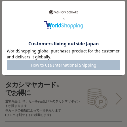
税込5,000円以上で
送料無料
税込5,000円未満で
全国一律715円
返品OK
一部商品を除き、
お届け後7日以内の場合
返品することが可能です
タカシマヤカード
※
でお得に
通常商品は8％、セール商品は1％の
タカシマヤポイン
トが貯まります
※カードの種類によって一部異なります
(リンクは別サイトに移動します)