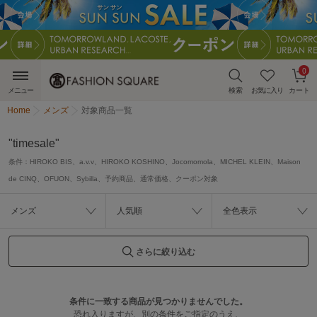
0
メニュー
検索
お気に入り
カート
Home
メンズ
対象商品一覧
"timesale"
条件：
HIROKO BIS、a.v.v、HIROKO KOSHINO、Jocomomola、MICHEL KLEIN、Maison
de CINQ、OFUON、Sybilla、予約商品、通常価格、クーポン対象
メンズ
人気順
全色表示
さらに絞り込む
条件に一致する商品が見つかりませんでした。
恐れ入りますが、別の条件をご指定のうえ、