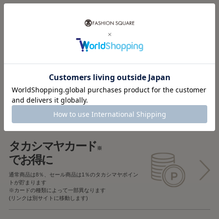
税込5,000円以上で
送料無料
税込5,000円未満で
全国一律715円
返品OK
一部商品を除き、
お届け後7日以内の場合
返品することが可能です
タカシマヤカード
※
でお得に
通常商品は8％、セール商品は1％の
タカシマヤポイン
トが貯まります
※カードの種類によって一部異なります
(リンクは別サイトに移動します)