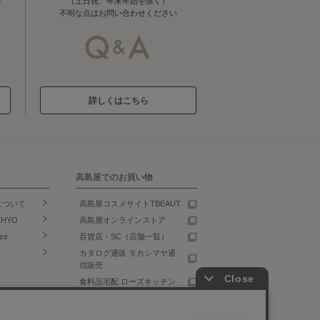
（土日祝、年末年始を除く）
不明な点はお問い合わせください
詳しくはこちら
高島屋でのお買い物
について
高島屋コスメサイトTBEAUT
EHYO
高島屋オンラインストア
ze
百貨店・SC（店舗一覧）
カタログ通販 タカシマヤ通
信販売
食料品宅配 ローズキッチン