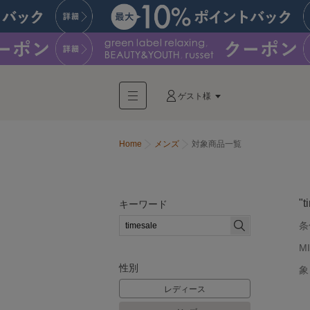
ゲスト様
Home
メンズ
対象商品一覧
"t
キーワード
条
M
性別
象
レディース