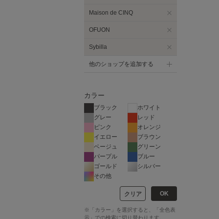
Maison de CINQ
OFUON
Sybilla
他のショップを追加する
カラー
ブラック
ホワイト
グレー
レッド
ピンク
オレンジ
イエロー
ブラウン
ベージュ
グリーン
パープル
ブルー
ゴールド
シルバー
その他
OK
クリア
※「カラー」を選択すると、「全色表
示」での検索に切り替わります。