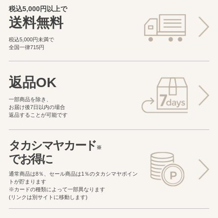
税込5,000円以上で
送料無料
税込5,000円未満で
全国一律715円
返品OK
一部商品を除き、
お届け後7日以内の場合
返品することが可能です
タカシマヤカード
※
でお得に
通常商品は8％、セール商品は1％の
タカシマヤポイン
トが貯まります
※カードの種類によって一部異なります
(リンクは別サイトに移動します)