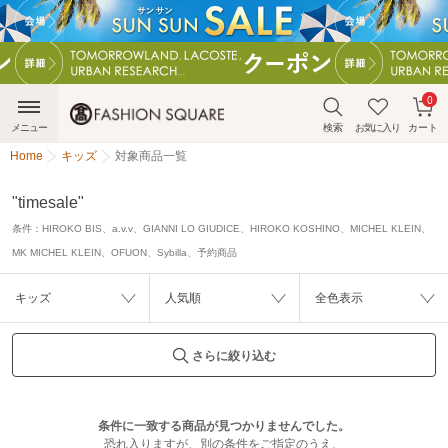
0
メニュー
検索
お気に入り
カート
Home
キッズ
対象商品一覧
"timesale"
条件：
HIROKO BIS、a.v.v、GIANNI LO GIUDICE、HIROKO KOSHINO、MICHEL KLEIN、
MK MICHEL KLEIN、OFUON、Sybilla、予約商品
キッズ
人気順
全色表示
さらに絞り込む
条件に一致する商品が見つかりませんでした。
恐れ入りますが、別の条件をご指定のうえ、