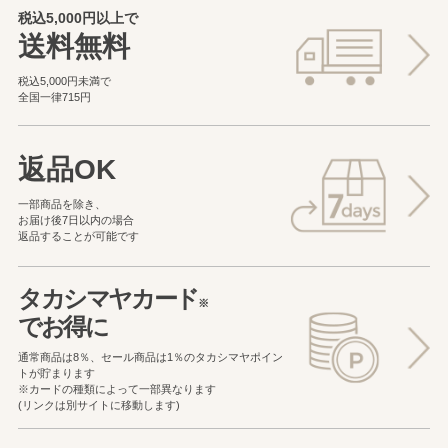
税込5,000円以上で
送料無料
税込5,000円未満で
全国一律715円
返品OK
一部商品を除き、
お届け後7日以内の場合
返品することが可能です
タカシマヤカード
※
でお得に
通常商品は8％、セール商品は1％の
タカシマヤポイン
トが貯まります
※カードの種類によって一部異なります
(リンクは別サイトに移動します)