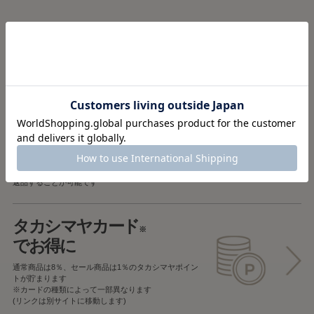
税込5,000円以上で
送料無料
税込5,000円未満で
全国一律715円
返品OK
一部商品を除き、
お届け後7日以内の場合
返品することが可能です
タカシマヤカード
※
でお得に
通常商品は8％、セール商品は1％の
タカシマヤポイン
トが貯まります
※カードの種類によって一部異なります
(リンクは別サイトに移動します)