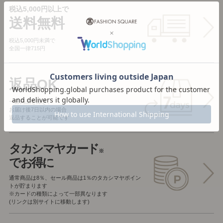
税込5,000円以上で
送料無料
税込5,000円未満で
全国一律715円
返品OK
一部商品を除き、
お届け後7日以内の場合
返品することが可能です
タカシマヤカード
※
でお得に
通常商品は8％、セール商品は1％の
タカシマヤポイン
トが貯まります
※カードの種類によって一部異なります
(リンクは別サイトに移動します)