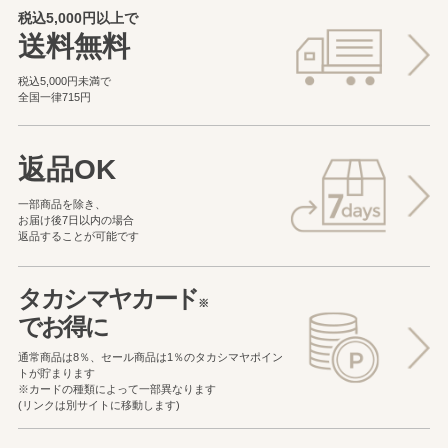
税込5,000円以上で
送料無料
税込5,000円未満で
全国一律715円
返品OK
一部商品を除き、
お届け後7日以内の場合
返品することが可能です
タカシマヤカード
※
でお得に
通常商品は8％、セール商品は1％の
タカシマヤポイン
トが貯まります
※カードの種類によって一部異なります
(リンクは別サイトに移動します)