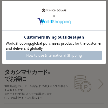
税込5,000円以上で
送料無料
税込5,000円未満で
全国一律715円
返品OK
一部商品を除き、
お届け後7日以内の場合
返品することが可能です
タカシマヤカード
※
でお得に
通常商品は8％、セール商品は1％の
タカシマヤポイン
トが貯まります
※カードの種類によって一部異なります
(リンクは別サイトに移動します)