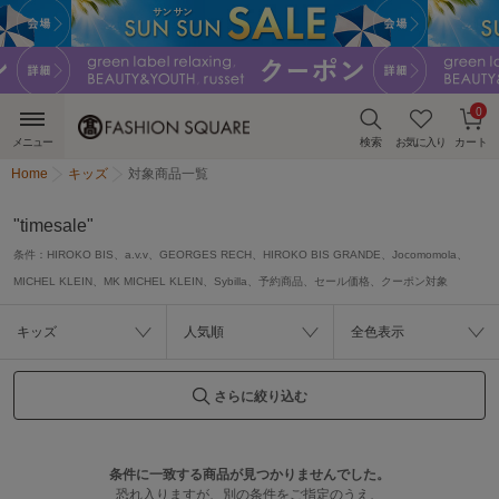
0
メニュー
検索
お気に入り
カート
Home
キッズ
対象商品一覧
"timesale"
条件：
HIROKO BIS、a.v.v、GEORGES RECH、HIROKO BIS GRANDE、Jocomomola、
MICHEL KLEIN、MK MICHEL KLEIN、Sybilla、予約商品、セール価格、クーポン対象
キッズ
人気順
全色表示
さらに絞り込む
条件に一致する商品が見つかりませんでした。
恐れ入りますが、別の条件をご指定のうえ、