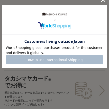
税込5,000円以上で
送料無料
税込5,000円未満で
全国一律715円
返品OK
一部商品を除き、
お届け後7日以内の場合
返品することが可能です
タカシマヤカード
※
でお得に
通常商品は8％、セール商品は1％の
タカシマヤポイン
トが貯まります
※カードの種類によって一部異なります
(リンクは別サイトに移動します)