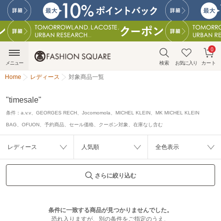
0
メニュー
検索
お気に入り
カート
Home
レディース
対象商品一覧
"timesale"
条件：
a.v.v、GEORGES RECH、Jocomomola、MICHEL KLEIN、MK MICHEL KLEIN
BAG、OFUON、予約商品、セール価格、クーポン対象、在庫なし含む
レディース
人気順
全色表示
さらに絞り込む
条件に一致する商品が見つかりませんでした。
恐れ入りますが、別の条件をご指定のうえ、