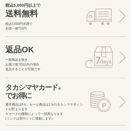
税込5,000円以上で
送料無料
税込5,000円未満で
全国一律715円
返品OK
一部商品を除き、
お届け後7日以内の場合
返品することが可能です
タカシマヤカード
※
でお得に
通常商品は8％、セール商品は1％の
タカシマヤポイン
トが貯まります
※カードの種類によって一部異なります
(リンクは別サイトに移動します)