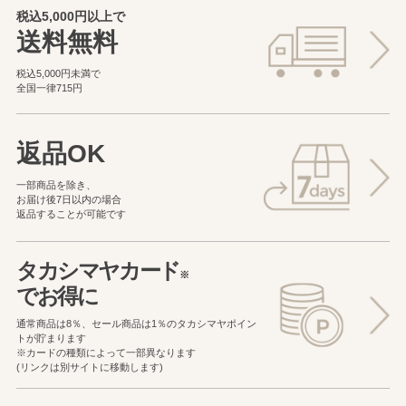
税込5,000円以上で
送料無料
税込5,000円未満で
全国一律715円
返品OK
一部商品を除き、
お届け後7日以内の場合
返品することが可能です
タカシマヤカード
※
でお得に
通常商品は8％、セール商品は1％の
タカシマヤポイン
トが貯まります
※カードの種類によって一部異なります
(リンクは別サイトに移動します)