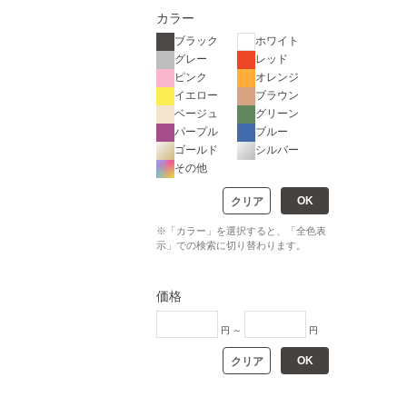
カラー
ブラック
ホワイト
グレー
レッド
ピンク
オレンジ
イエロー
ブラウン
ベージュ
グリーン
パープル
ブルー
ゴールド
シルバー
その他
OK
クリア
※「カラー」を選択すると、「全色表
示」での検索に切り替わります。
価格
円 ～
円
OK
クリア