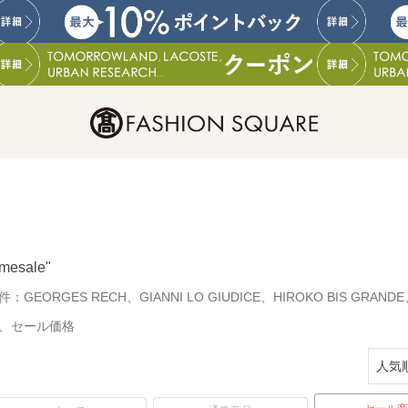
imesale"
件：
GEORGES RECH、GIANNI LO GIUDICE、HIROKO BIS GRAND
、セール価格