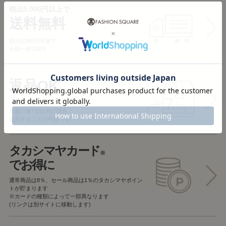
税込5,000円以上で
送料無料
税込5,000円未満で
全国一律715円
返品OK
一部商品を除き、
お届け後7日以内の場合
返品することが可能です
タカシマヤカード
※
でお得に
通常商品は8％、セール商品は1％の
タカシマヤポイン
トが貯まります
※カードの種類によって一部異なります
(リンクは別サイトに移動します)