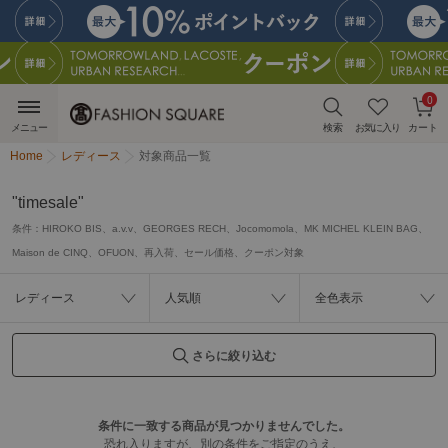
0
メニュー
検索
お気に入り
カート
Home
レディース
対象商品一覧
"timesale"
条件：
HIROKO BIS、a.v.v、GEORGES RECH、Jocomomola、MK MICHEL KLEIN BAG、
Maison de CINQ、OFUON、再入荷、セール価格、クーポン対象
レディース
人気順
全色表示
さらに絞り込む
条件に一致する商品が見つかりませんでした。
恐れ入りますが、別の条件をご指定のうえ、