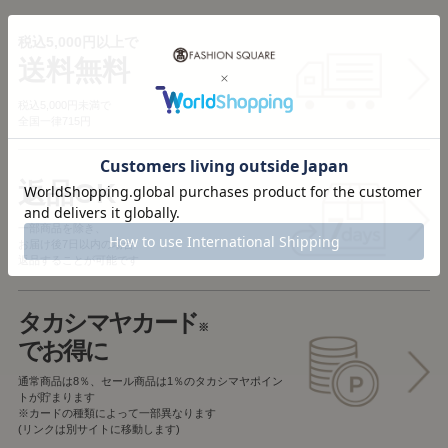
税込5,000円以上で
送料無料
税込5,000円未満で
全国一律715円
返品OK
一部商品を除き、
お届け後7日以内の場合
返品することが可能です
タカシマヤカード
※
でお得に
通常商品は8％、セール商品は1％の
タカシマヤポイン
トが貯まります
※カードの種類によって一部異なります
(リンクは別サイトに移動します)