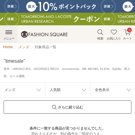
0
メニュー
検索
お気に入り
カート
Home
メンズ
対象商品一覧
"timesale"
条件：
HIROKO BIS、GEORGES RECH、Jocomomola、MK MICHEL KLEIN、Sybilla、再入
荷、セール価格
メンズ
人気順
全色表示
さらに絞り込む
条件に一致する商品が見つかりませんでした。
恐れ入りますが、別の条件をご指定のうえ、