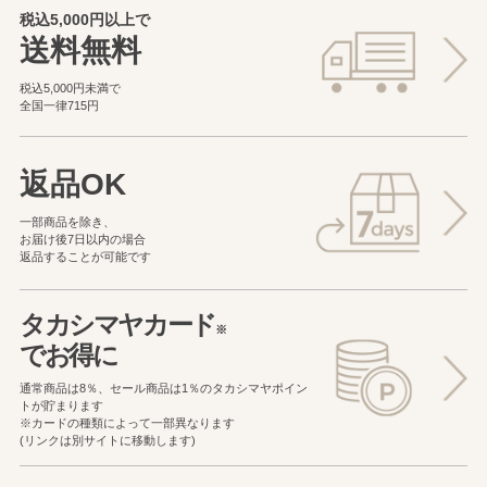
税込5,000円以上で
送料無料
税込5,000円未満で
全国一律715円
返品OK
一部商品を除き、
お届け後7日以内の場合
返品することが可能です
タカシマヤカード
※
でお得に
通常商品は8％、セール商品は1％の
タカシマヤポイン
トが貯まります
※カードの種類によって一部異なります
(リンクは別サイトに移動します)