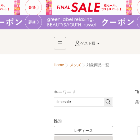
ゲスト様
Home
メンズ
対象商品一覧
"t
キーワード
条
性別
レディース