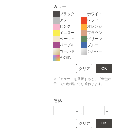
カラー
ブラック
ホワイト
グレー
レッド
ピンク
オレンジ
イエロー
ブラウン
ベージュ
グリーン
パープル
ブルー
ゴールド
シルバー
その他
OK
クリア
※「カラー」を選択すると、「全色表
示」での検索に切り替わります。
価格
円 ～
円
OK
クリア