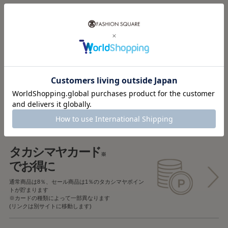
税込5,000円以上で
送料無料
税込5,000円未満で
全国一律715円
返品OK
一部商品を除き、
お届け後7日以内の場合
返品することが可能です
タカシマヤカード
※
でお得に
通常商品は8％、セール商品は1％の
タカシマヤポイン
トが貯まります
※カードの種類によって一部異なります
(リンクは別サイトに移動します)