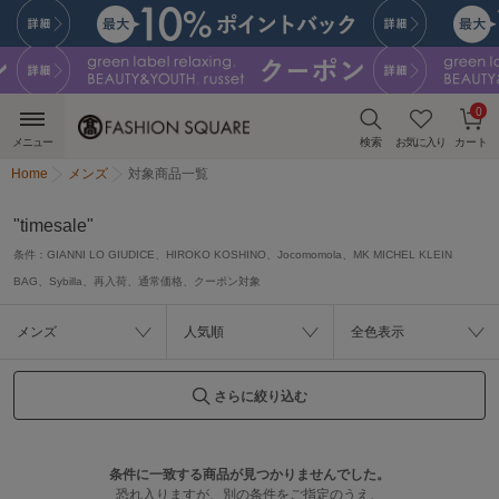
0
メニュー
検索
お気に入り
カート
Home
メンズ
対象商品一覧
"timesale"
条件：
GIANNI LO GIUDICE、HIROKO KOSHINO、Jocomomola、MK MICHEL KLEIN
BAG、Sybilla、再入荷、通常価格、クーポン対象
メンズ
人気順
全色表示
さらに絞り込む
条件に一致する商品が見つかりませんでした。
恐れ入りますが、別の条件をご指定のうえ、