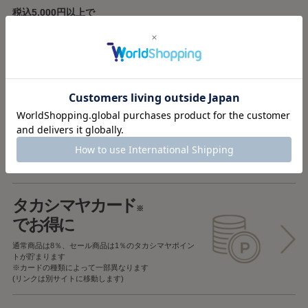
税込5,000円以上で
送料無料
税込5,000円未満で
全国一律715円
返品OK
一部商品を除き、
お届け後7日以内の場合
返品することが可能です
タカシマヤカード
※
でお得に
通常商品は8％、セール商品は1％の
タカシマヤポイン
トが貯まります
※カードの種類によって一部異なります
(リンクは別サイトに移動します)